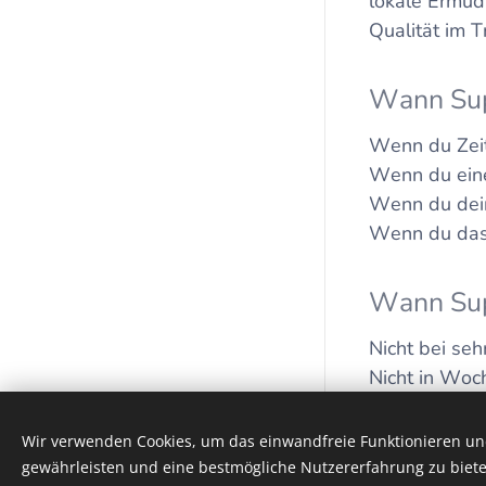
lokale Ermüdu
Qualität im T
Wann Supe
Wenn du Zeit 
Wenn du eine
Wenn du dein 
Wenn du das 
Wann Supe
Nicht bei se
Nicht in Woch
Nicht als Da
Impressum
Wir verwenden Cookies, um das einwandfreie Funktionieren und
Unterstützt von
Webnode
gewährleisten und eine bestmögliche Nutzererfahrung zu biete
Cookies