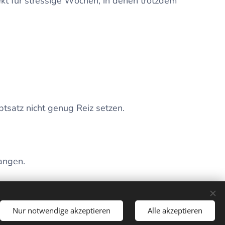
fekt für stressige Wochen, in denen trotzdem
satz nicht genug Reiz setzen.
angen.
zept für jeden einzelnen Trainingstag
Nur notwendige akzeptieren
Alle akzeptieren