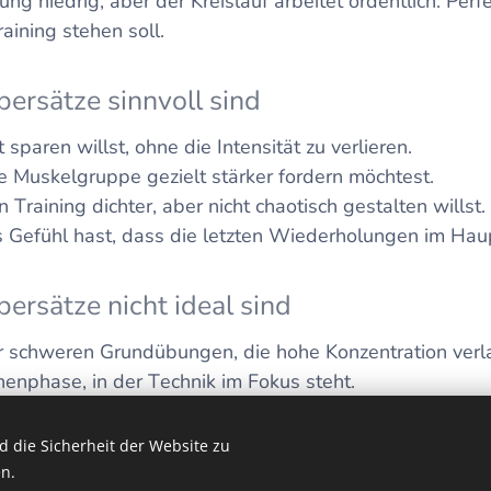
ng niedrig, aber der Kreislauf arbeitet ordentlich. Per
raining stehen soll.
rsätze sinnvoll sind
sparen willst, ohne die Intensität zu verlieren.
 Muskelgruppe gezielt stärker fordern möchtest.
Training dichter, aber nicht chaotisch gestalten willst.
Gefühl hast, dass die letzten Wiederholungen im Haupt
rsätze nicht ideal sind
hr schweren Grundübungen, die hohe Konzentration verl
enphase, in der Technik im Fokus steht.
uerlösung. Auch Supersätze sind ein Werkzeug, kein Kon
 die Sicherheit der Website zu
n.