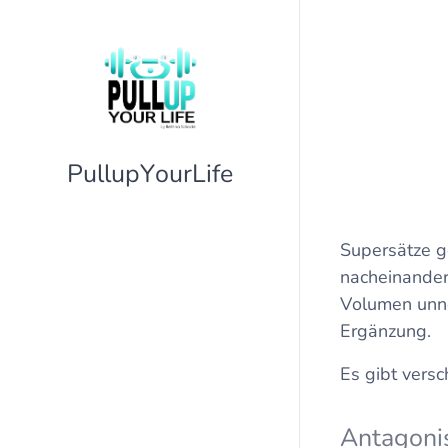
PullupYourLife
Supersätze g
nacheinander,
Volumen unnöt
Ergänzung.
Es gibt versc
Antagoni