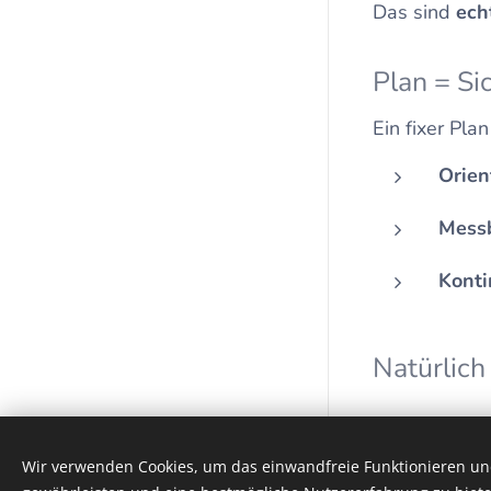
Das sind
ech
Plan = Si
Ein fixer Plan
Orien
Messb
Konti
Natürlich
Nach ein paa
Impressum
Wir verwenden Cookies, um das einwandfreie Funktionieren und
Unterstützt von
Webnode