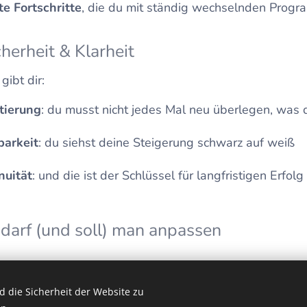
te Fortschritte
, die du mit ständig wechselnden Progr
cherheit & Klarheit
 gibt dir:
tierung
: du musst nicht jedes Mal neu überlegen, was
arkeit
: du siehst deine Steigerung schwarz auf weiß
nuität
: und die ist der Schlüssel für langfristigen Erfolg
 darf (und soll) man anpassen
r Wochen kann man die Übungen leicht variieren oder d
 die Sicherheit der Website zu