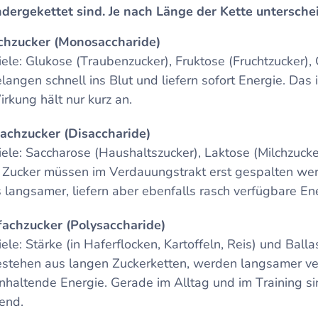
dergekettet sind. Je nach Länge der Kette untersche
chzucker (Monosaccharide)
iele: Glukose (Traubenzucker), Fruktose (Fruchtzucker),
langen schnell ins Blut und liefern sofort Energie. Das 
irkung hält nur kurz an.
achzucker (Disaccharide)
iele: Saccharose (Haushaltszucker), Laktose (Milchzucke
 Zucker müssen im Verdauungstrakt erst gespalten werd
 langsamer, liefern aber ebenfalls rasch verfügbare Ene
achzucker (Polysaccharide)
ele: Stärke (in Haferflocken, Kartoffeln, Reis) und Ballas
estehen aus langen Zuckerketten, werden langsamer ver
nhaltende Energie. Gerade im Alltag und im Training sin
gend.