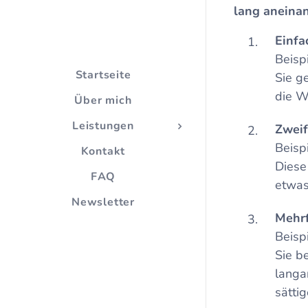
lang aneinan
Einfa
Beisp
Startseite
Sie ge
die W
Über mich
Leistungen
Zweif
Beisp
Kontakt
Diese
FAQ
etwas
Newsletter
Mehrf
Beispi
Sie b
langa
sätti